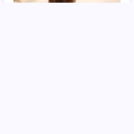
Вислоухие Шотландские котята черные с
голубыми глазами
Шотландская прямоухая короткошерстная
шоколадная