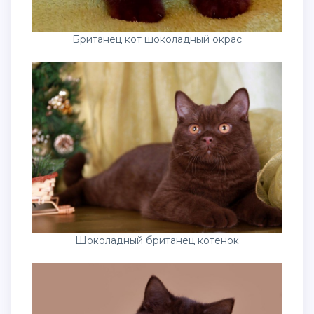
Британец кот шоколадный окрас
Шоколадный британец котенок