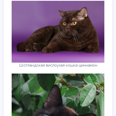
Шотландская вислоухая кошка циннамон