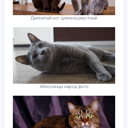
Дымчатый кот длинношерстный
Абиссинцы народ фото