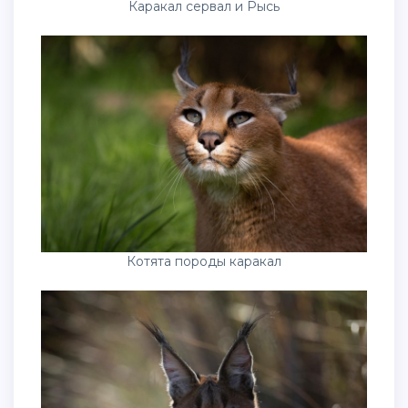
Каракал сервал и Рысь
Котята породы каракал