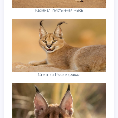
Каракал, пустынная Рысь
Степная Рысь каракал