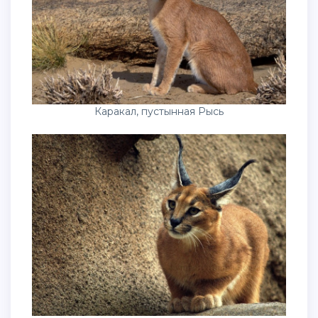
Каракал, пустынная Рысь