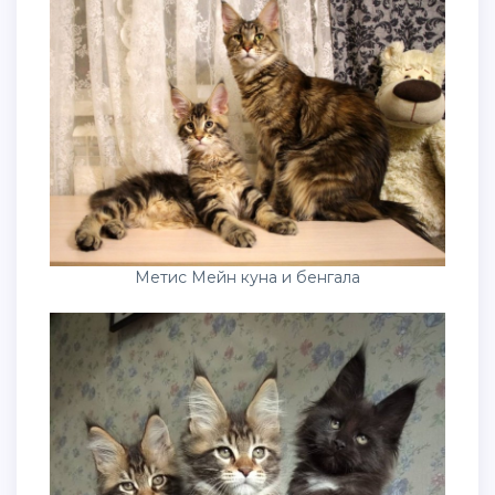
Метис Мейн куна и бенгала