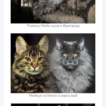
Помесь Мейн куна и британца
Мейкун котенок и взрослый