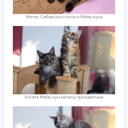
Метис Сибирского кота и Мейн куна
Котята Мейн кун метисы трехцветные