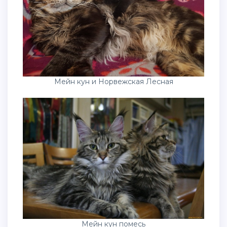
Мейн кун и Норвежская Лесная
Мейн кун помесь