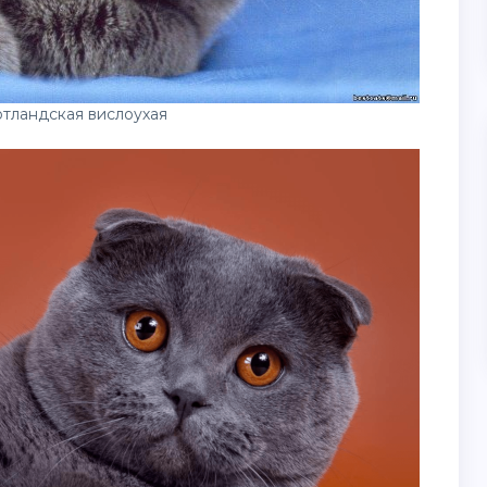
тландская вислоухая