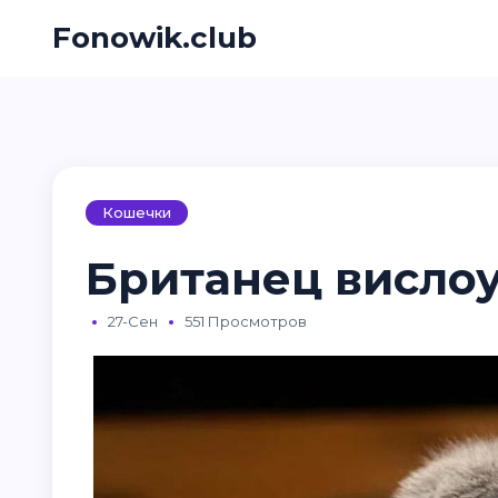
Fonowik.club
Кошечки
Британец вислоу
27-Сен
551 Просмотров