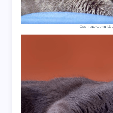
Скоттиш-фолд Шо