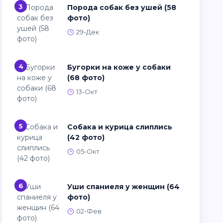
3
Порода собак без ушей (58
фото)
29-Дек
4
Бугорки на коже у собаки
(68 фото)
13-Окт
5
Собака и курица слиплись
(42 фото)
05-Окт
6
Уши спаниеля у женщин (64
фото)
02-Фев