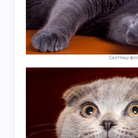
Скоттиш-фо