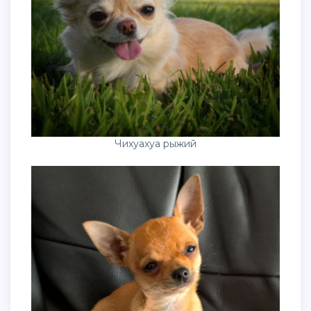
Чихуахуа рыжий