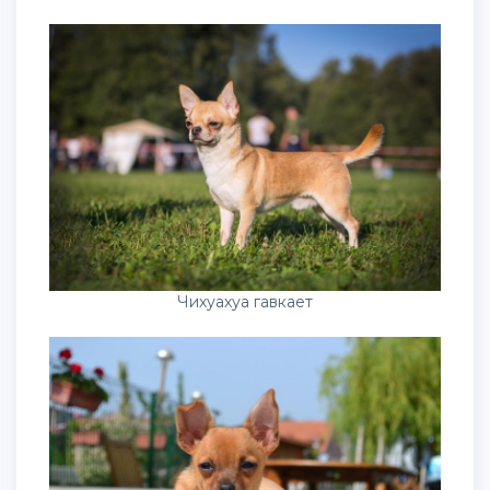
Чихуахуа гавкает