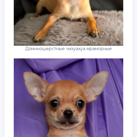
Длинношерстные чихуахуа мраморные