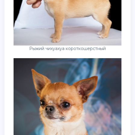
Рыжий чихуахуа короткошерстный