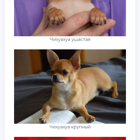
Чихуахуа ушастая
Чихуахуа крупный