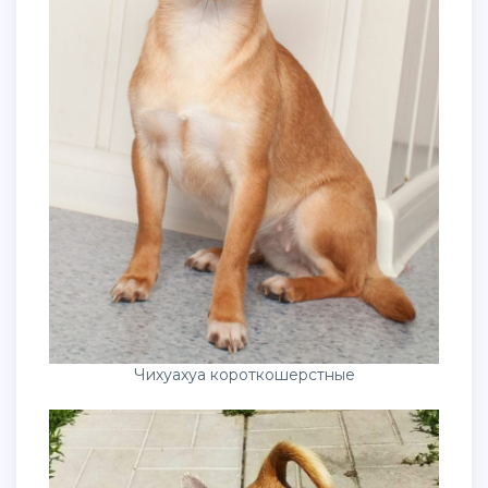
Чихуахуа короткошерстные