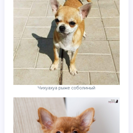
Чихуахуа рыже соболиный