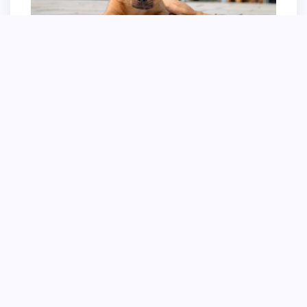
Чихуахуа мини Керри
Порода собак Хуан Хуан