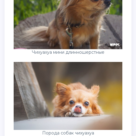
Чихуахуа мини длинношерстные
Порода собак чихуахуа