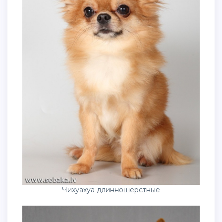
Чихуахуа длинношерстные