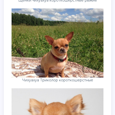
Щенки чихуахуа короткошерстные рыжие
Чихуахуа Триколор короткошерстные