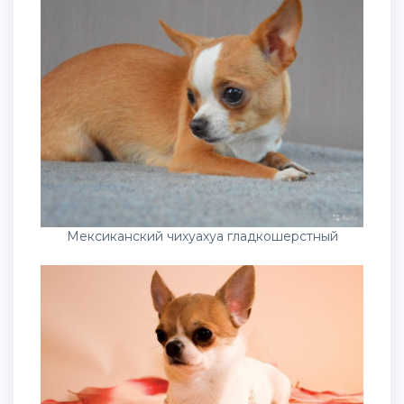
Мексиканский чихуахуа гладкошерстный