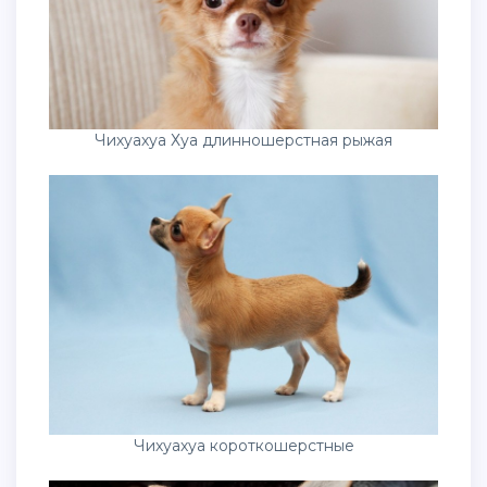
Чихуахуа Хуа длинношерстная рыжая
Чихуахуа короткошерстные