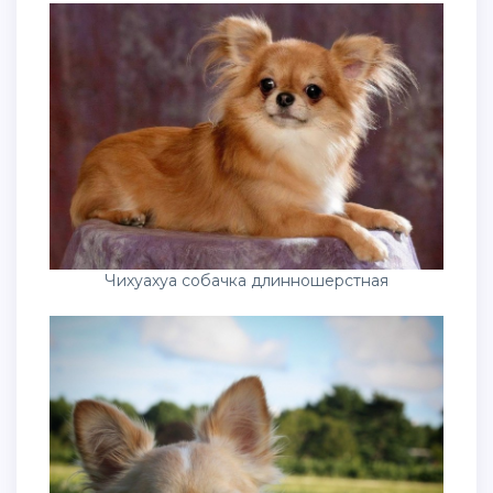
Чихуахуа собачка длинношерстная