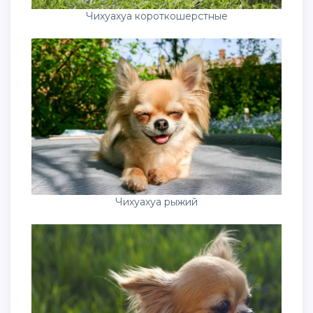
Чихуахуа короткошерстные
Чихуахуа рыжий