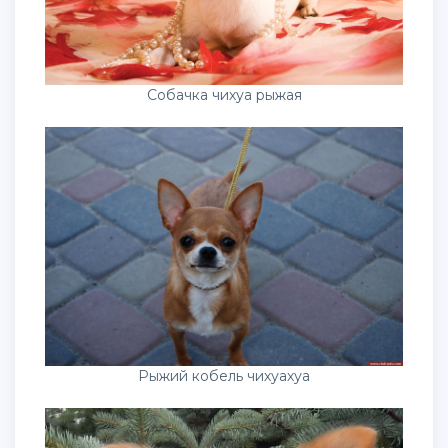
Собачка чихуа рыжая
Рыжий кобель чихуахуа