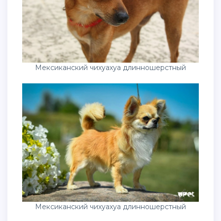
Мексиканский чихуахуа длинношерстный
Мексиканский чихуахуа длинношерстный