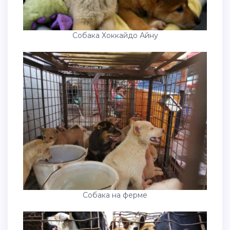
Собака Хоккайдо Айну
Собака на ферме