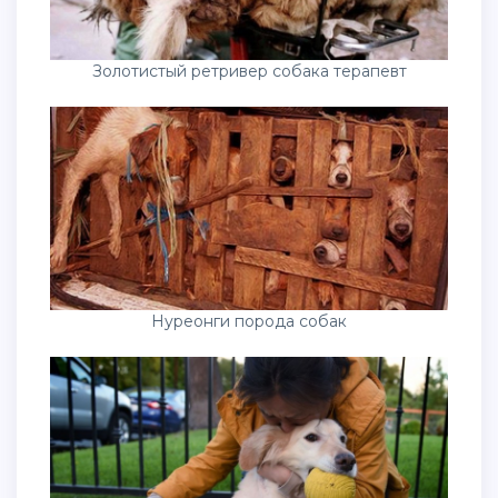
Золотистый ретривер собака терапевт
Нуреонги порода собак