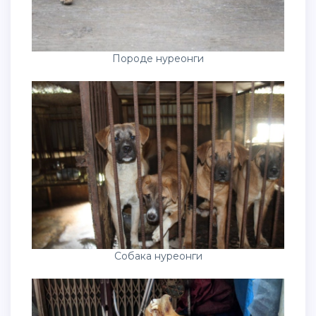
Породе нуреонги
Собака нуреонги