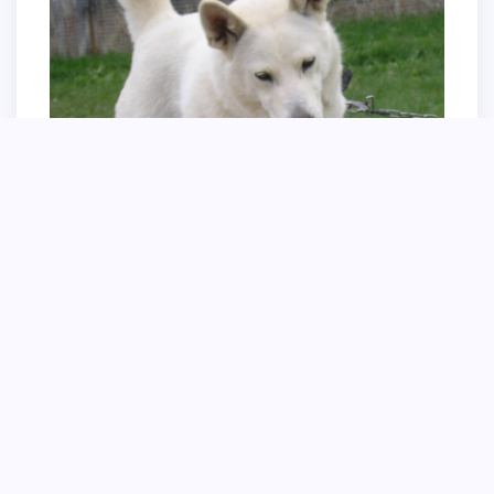
Породе нуреонги