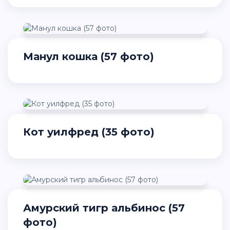
Манул кошка (57 фото)
Кот уилфред (35 фото)
Амурский тигр альбинос (57
фото)