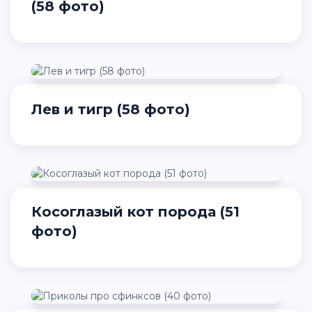
(58 фото)
Лев и тигр (58 фото)
Косоглазый кот порода (51
фото)