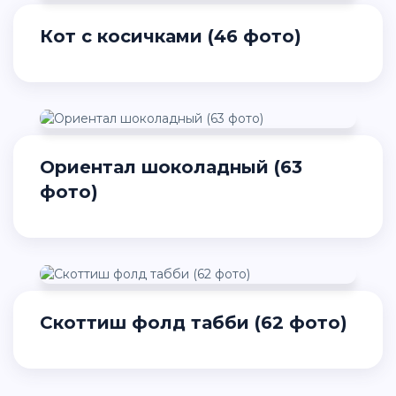
Кот с косичками (46 фото)
Ориентал шоколадный (63
фото)
Скоттиш фолд табби (62 фото)