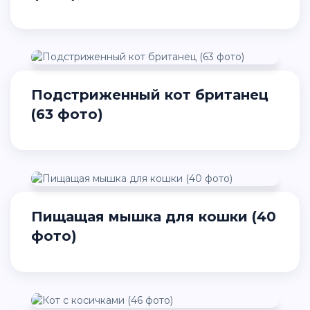
Подстриженный кот британец
(63 фото)
Пищащая мышка для кошки (40
фото)