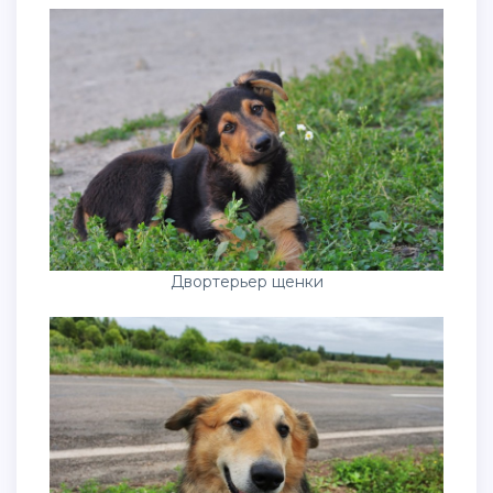
Двортерьер щенки