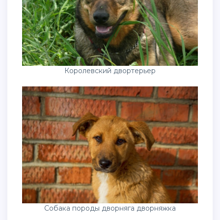
Королевский двортерьер
Собака породы дворняга дворняжка