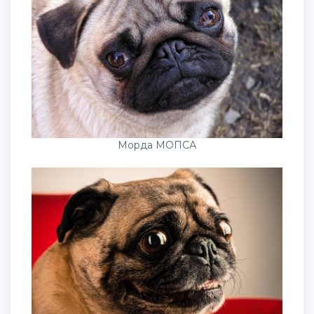
Морда МОПСА