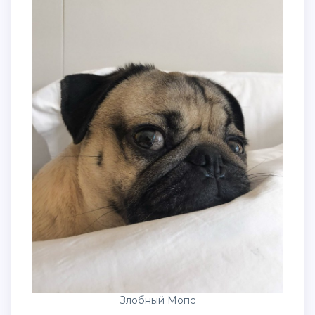
Злобный Мопс