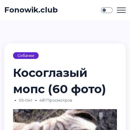
Fonowik.club
Собачки
Косоглазый
мопс (60 фото)
05-Окт
481 Просмотров