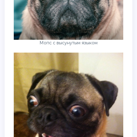
Мопс с высунутым языком