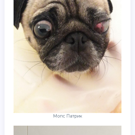
Мопс Патрик