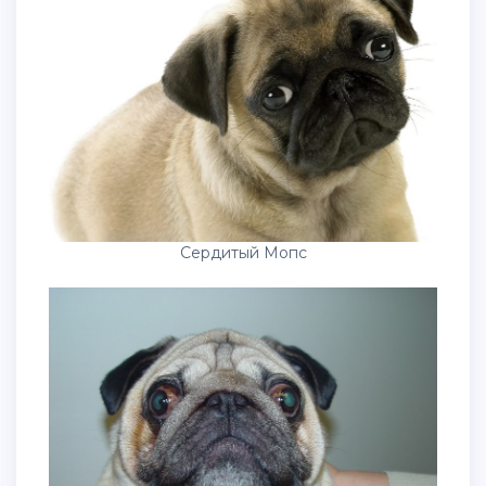
Сердитый Мопс