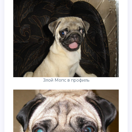
Злой Мопс в профиль