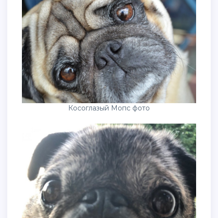
Косоглазый Мопс фото