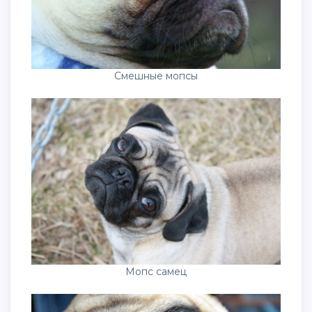
Смешные мопсы
Мопс самец