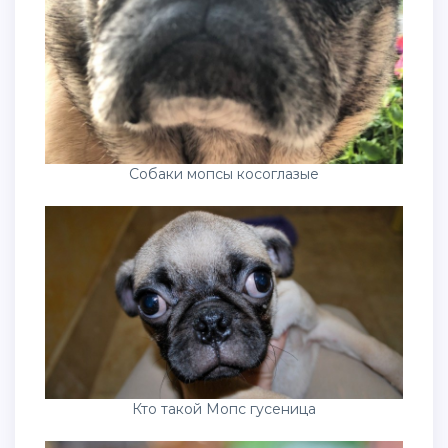
Собаки мопсы косоглазые
Кто такой Мопс гусеница