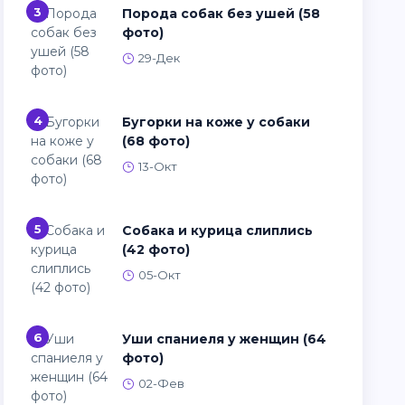
3
Порода собак без ушей (58
фото)
29-Дек
4
Бугорки на коже у собаки
(68 фото)
13-Окт
5
Собака и курица слиплись
(42 фото)
05-Окт
6
Уши спаниеля у женщин (64
фото)
02-Фев