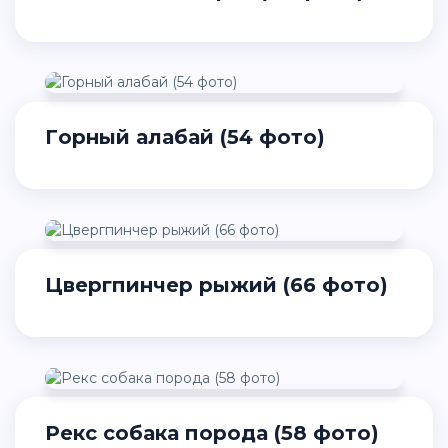
Горный алабай (54 фото)
Цвергпинчер рыжий (66 фото)
Рекс собака порода (58 фото)