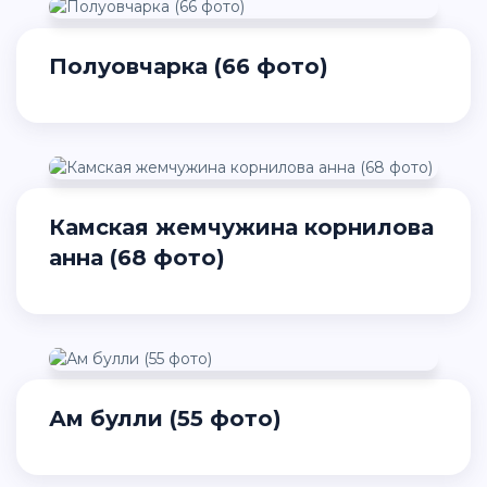
Полуовчарка (66 фото)
Камская жемчужина корнилова
анна (68 фото)
Ам булли (55 фото)