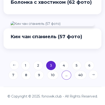
Болонка с хвостиком (62 фото)
Кин чан спаниель (57 фото)
1
2
3
4
5
6
7
8
9
10
...
40
© Copyright © 2025. fonowik.club - All Rights Reserved.